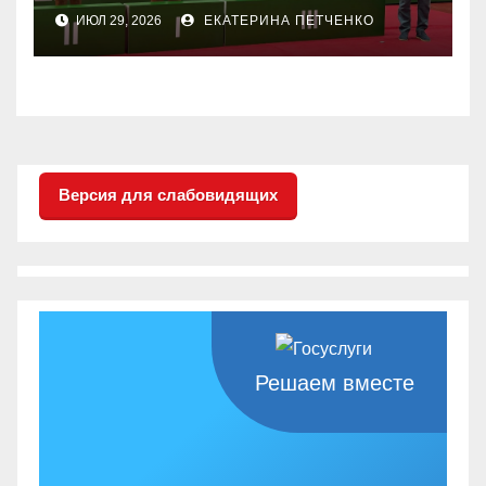
соревнованиях
ИЮЛ 29, 2026
ЕКАТЕРИНА ПЕТЧЕНКО
настольного тенниса ПОДА
Версия для слабовидящих
Решаем вместе