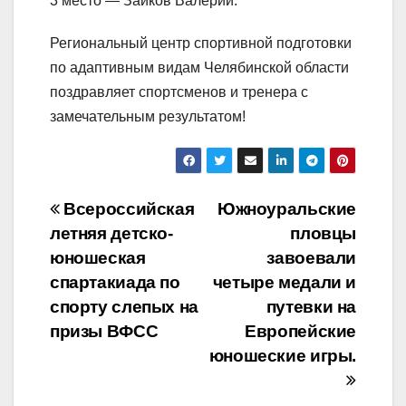
3 место — Зайков Валерий.
Региональный центр спортивной подготовки
по адаптивным видам Челябинской области
поздравляет спортсменов и тренера с
замечательным результатом!
Навигация
Всероссийская
Южноуральские
летняя детско-
пловцы
по
юношеская
завоевали
записям
спартакиада по
четыре медали и
спорту слепых на
путевки на
призы ВФСС
Европейские
юношеские игры.