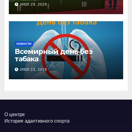
соревнованиях
ИЮЛ 29, 2026
настольного тенниса ПОДА
НОВОСТИ
Всемирный день без
табака
ИЮЛ 23, 2026
О центре
История адаптивного спорта