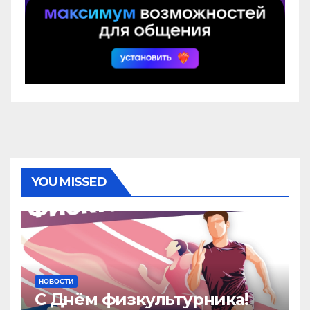
YOU MISSED
НОВОСТИ
С Днём физкультурника!