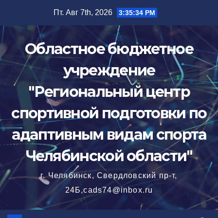
Перейти
Пт. Авг 7th, 2026
3:35:35 PM
к
содержимому
Областное бюджетное
учреждение
"Региональный центр
спортивной подготовки по
адаптивным видам спорта
Челябинской области"
г. Челябинск, Свердловский пр-т,
24Б,cads74@inbox.ru