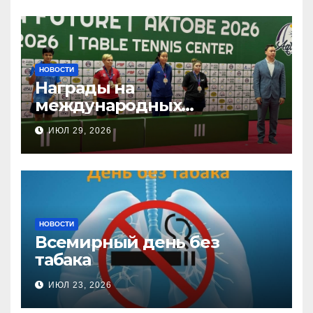
НОВОСТИ
Награды на
международных
соревнованиях
ИЮЛ 29, 2026
настольного тенниса ПОДА
НОВОСТИ
Всемирный день без
табака
ИЮЛ 23, 2026