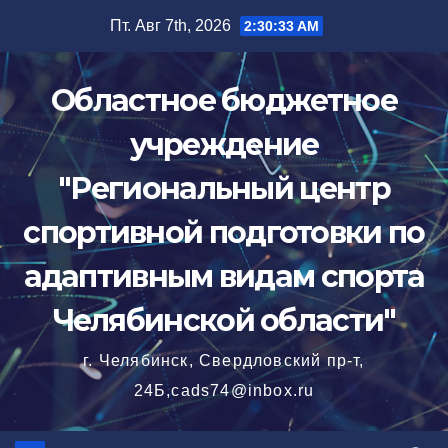
Перейти
Пт. Авг 7th, 2026
2:30:34 AM
к
содержимому
Областное бюджетное
учреждение
"Региональный центр
спортивной подготовки по
адаптивным видам спорта
Челябинской области"
г. Челябинск, Свердловский пр-т,
24Б,cads74@inbox.ru