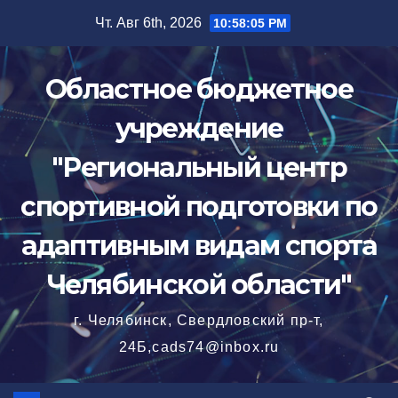
Перейти
Чт. Авг 6th, 2026
10:58:07 PM
к
содержимому
Областное бюджетное
учреждение
"Региональный центр
спортивной подготовки по
адаптивным видам спорта
Челябинской области"
г. Челябинск, Свердловский пр-т,
24Б,cads74@inbox.ru