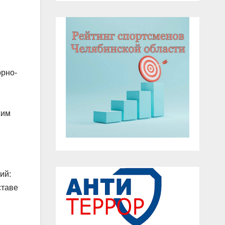
орно-
жим
ий:
ставе