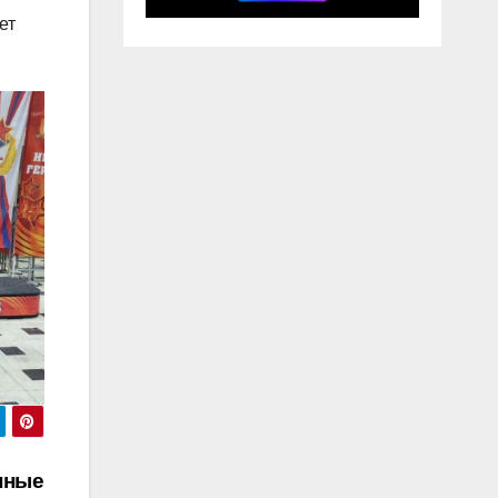
ет
нные