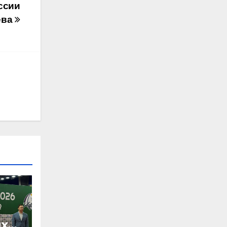
ссии
ева
х