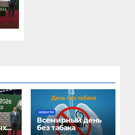
ИНА
НОВОСТИ
Всемирный день
ых
без табака