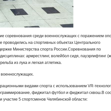
кие соревнования среди военнослужащих с поражением оп
ые проводились на спортивных объектах Центрального
держке Министерства спорта России.Соревнования по
дисциплинах: армрестлинг, волейбол сидя, пауэрлифтинг (
рельба из лука и легкая атлетика.
0 военнослужащих.
трационными видами спорта с использованием VR-технолог
рограммирование, фиджитал футбол и фиджитал сквош.В со
и участие 5 спортсменов Челябинской области: