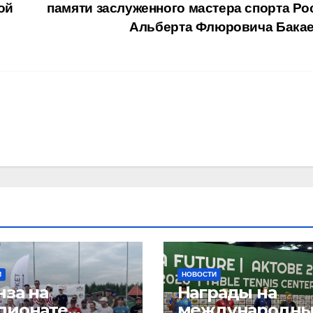
ой
памяти заслуженного мастера спорта Ро
Альберта Флюровича Бака
И
НОВОСТИ
нза на
Награды на
пионате
международны