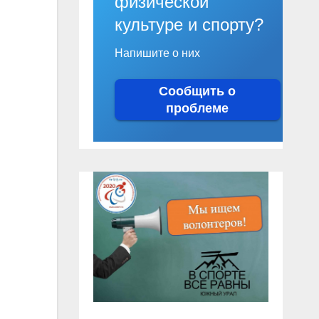
физической
культуре и спорту?
Напишите о них
Сообщить о
проблеме