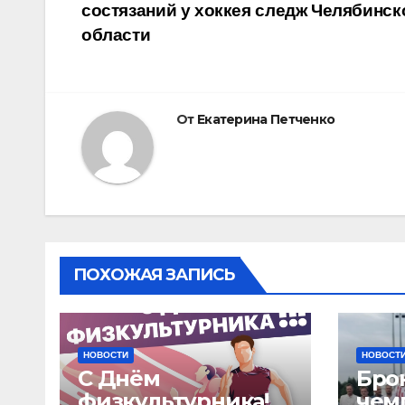
состязаний у хоккея следж Челябинск
по
области
записям
От
Екатерина Петченко
ПОХОЖАЯ ЗАПИСЬ
НОВОСТИ
НОВОСТ
С Днём
Бро
физкультурника!
чем