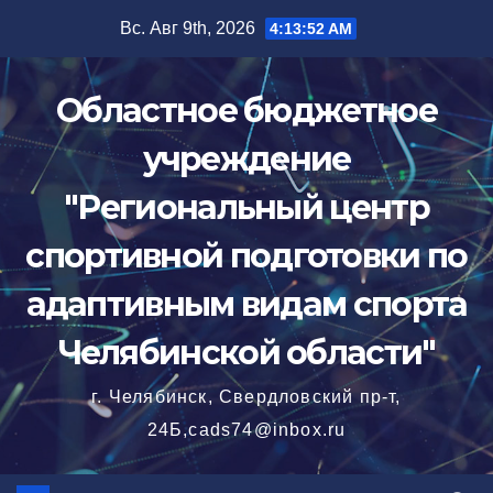
Перейти
Вс. Авг 9th, 2026
4:13:53 AM
к
содержимому
Областное бюджетное
учреждение
"Региональный центр
спортивной подготовки по
адаптивным видам спорта
Челябинской области"
г. Челябинск, Свердловский пр-т,
24Б,cads74@inbox.ru