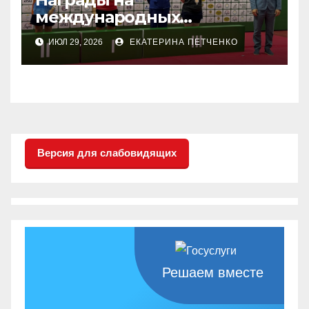
международных
соревнованиях
ИЮЛ 29, 2026
ЕКАТЕРИНА ПЕТЧЕНКО
настольного тенниса ПОДА
Версия для слабовидящих
Решаем вместе