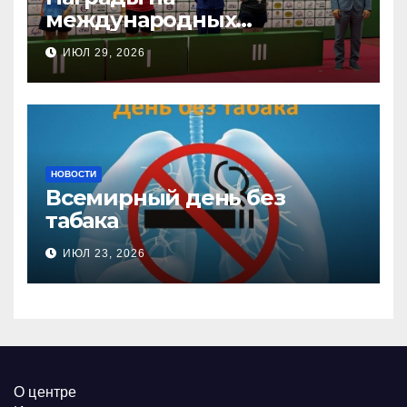
международных
соревнованиях
ИЮЛ 29, 2026
настольного тенниса ПОДА
НОВОСТИ
Всемирный день без
табака
ИЮЛ 23, 2026
О центре