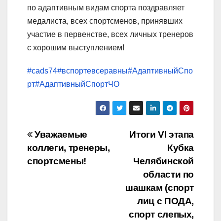
по адаптивным видам спорта поздравляет
медалиста, всех спортсменов, принявших
участие в первенстве, всех личных тренеров
с хорошим выступлением!
#cads74
#вспортевсеравны
#АдаптивныйСпо
рт
#АдаптивныйСпортЧО
Навигация
Уважаемые
Итоги VI этапа
коллеги, тренеры,
Кубка
по
спортсмены!
Челябинской
записям
области по
шашкам (спорт
лиц с ПОДА,
спорт слепых,