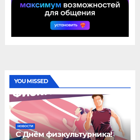
YOU MISSED
НОВОСТИ
С Днём физкультурника!