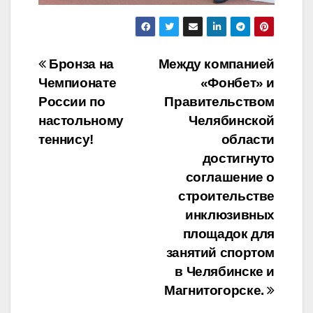
Навигация
Бронза на
Между компанией
Чемпионате
«Фонбет» и
по
России по
Правительством
записям
настольному
Челябинской
теннису!
области
достигнуто
соглашение о
строительстве
инклюзивных
площадок для
занятий спортом
в Челябинске и
Магнитогорске.