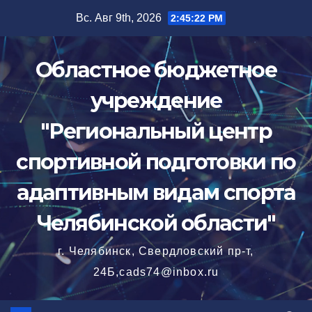
Перейти
Вс. Авг 9th, 2026
2:45:23 PM
к
содержимому
Областное бюджетное
учреждение
"Региональный центр
спортивной подготовки по
адаптивным видам спорта
Челябинской области"
г. Челябинск, Свердловский пр-т,
24Б,cads74@inbox.ru