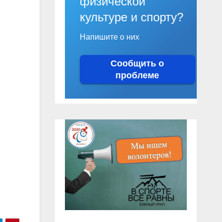
физической
культуре и спорту?
Напишите о них
Сообщить о
проблеме