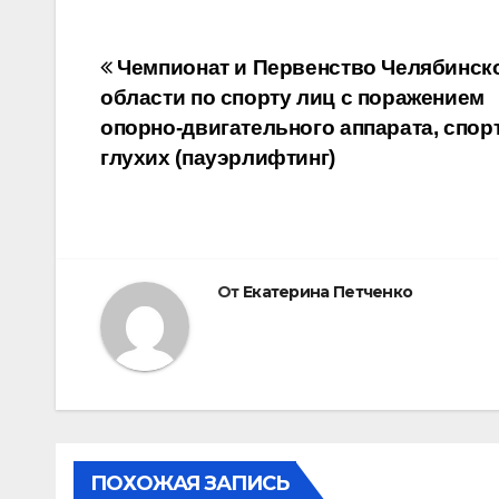
Навигация
Чемпионат и Первенство Челябинск
области по спорту лиц с поражением
по
опорно-двигательного аппарата, спор
записям
глухих (пауэрлифтинг)
От
Екатерина Петченко
ПОХОЖАЯ ЗАПИСЬ