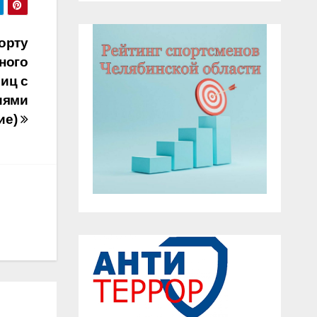
орту
ного
лиц с
иями
ие)