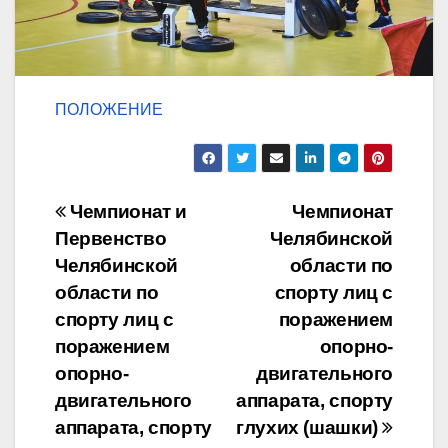
ПОЛОЖЕНИЕ
Навигация
Чемпионат и
Чемпионат
Первенство
Челябинской
по
Челябинской
области по
записям
области по
спорту лиц с
спорту лиц с
поражением
поражением
опорно-
опорно-
двигательного
двигательного
аппарата, спорту
аппарата, спорту
глухих (шашки)