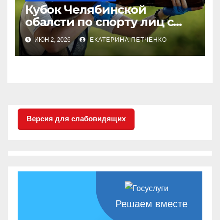
Кубок Челябинской
обалсти по спорту лиц с
поражением опорно-
ИЮН 2, 2026
ЕКАТЕРИНА ПЕТЧЕНКО
двигательного аппрата
(стендовая стрельба —
трап)
Версия для слабовидящих
Решаем вместе