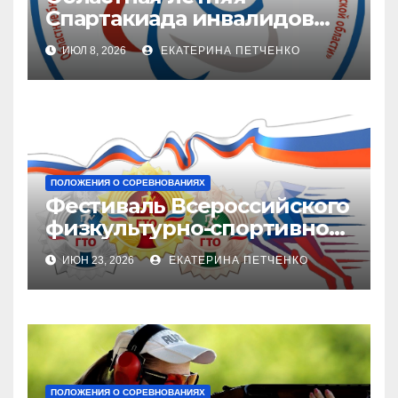
Спартакиада инвалидов
2026 г.
ИЮЛ 8, 2026
ЕКАТЕРИНА ПЕТЧЕНКО
ПОЛОЖЕНИЯ О СОРЕВНОВАНИЯХ
Фестиваль Всероссийского
физкультурно-спортивного
комплекса «Готов в труду и
ИЮН 23, 2026
ЕКАТЕРИНА ПЕТЧЕНКО
обороне» (ГТО)
ПОЛОЖЕНИЯ О СОРЕВНОВАНИЯХ