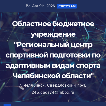
Перейти
Вс. Авг 9th, 2026
7:02:31 AM
к
содержимому
Областное бюджетное
учреждение
"Региональный центр
спортивной подготовки по
адаптивным видам спорта
Челябинской области"
г. Челябинск, Свердловский пр-т,
24Б,cads74@inbox.ru