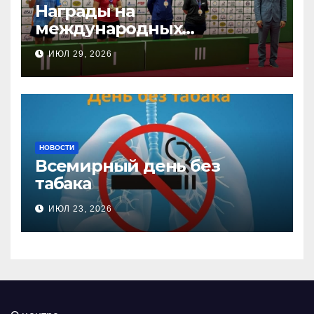
Награды на
международных
соревнованиях
ИЮЛ 29, 2026
настольного тенниса ПОДА
НОВОСТИ
Всемирный день без
табака
ИЮЛ 23, 2026