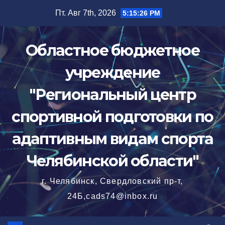
Перейти
Пт. Авг 7th, 2026
5:15:27 PM
к
содержимому
Областное бюджетное
учреждение
"Региональный центр
спортивной подготовки по
адаптивным видам спорта
Челябинской области"
г. Челябинск, Свердловский пр-т,
24Б,cads74@inbox.ru