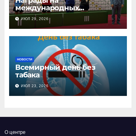
Награды на
международных
соревнованиях
ИЮЛ 29, 2026
настольного тенниса ПОДА
НОВОСТИ
Всемирный день без
табака
ИЮЛ 23, 2026
О центре