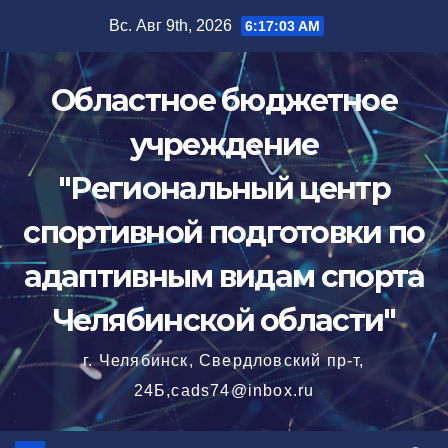
Перейти
Вс. Авг 9th, 2026
6:17:04 AM
к
содержимому
Областное бюджетное
учреждение
"Региональный центр
спортивной подготовки по
адаптивным видам спорта
Челябинской области"
г. Челябинск, Свердловский пр-т,
24Б,cads74@inbox.ru