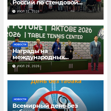
России по стендовой
стрельбе
ИЮЛ 31, 2026
НОВОСТИ
Награды на
международных
соревнованиях
ИЮЛ 29, 2026
настольного тенниса ПОДА
НОВОСТИ
Всемирный день без