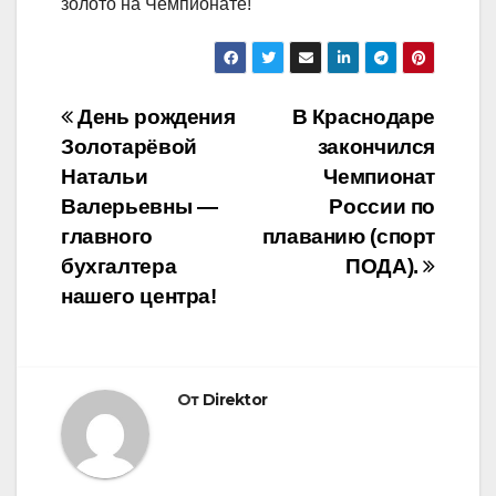
золото на Чемпионате!
Навигация
День рождения
В Краснодаре
Золотарёвой
закончился
по
Натальи
Чемпионат
записям
Валерьевны —
России по
главного
плаванию (спорт
бухгалтера
ПОДА).
нашего центра!
От
Direktor