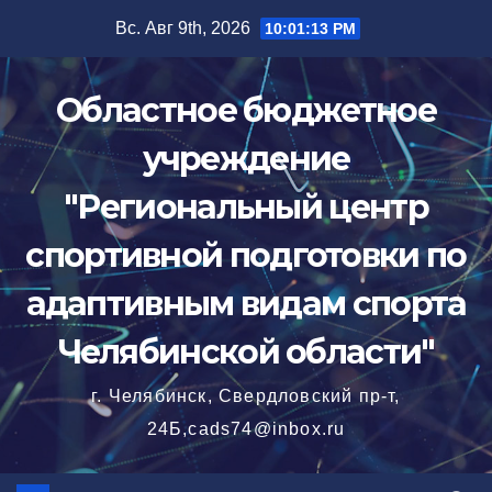
Перейти
Вс. Авг 9th, 2026
10:01:14 PM
к
содержимому
Областное бюджетное
учреждение
"Региональный центр
спортивной подготовки по
адаптивным видам спорта
Челябинской области"
г. Челябинск, Свердловский пр-т,
24Б,cads74@inbox.ru