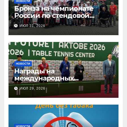
НОВОСТИ
Бронза на чемпионате
России по стендовой
стрельбе
ИЮЛ 31, 2026
НОВОСТИ
Награды на
международных
соревнованиях
ИЮЛ 29, 2026
настольного тенниса ПОДА
НОВОСТИ