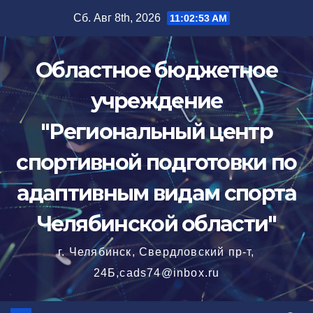
Перейти
Сб. Авг 8th, 2026
11:02:54 AM
к
содержимому
Областное бюджетное
учреждение
"Региональный центр
спортивной подготовки по
адаптивным видам спорта
Челябинской области"
г. Челябинск, Свердловский пр-т,
24Б,cads74@inbox.ru