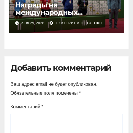
Награды на
международных
соревнованиях
ИЮЛ 29, 2026
ЕКАТЕРИНА ПЕТЧЕНКО
настольного тенниса ПОДА
Добавить комментарий
Ваш адрес email не будет опубликован.
Обязательные поля помечены
*
Комментарий
*