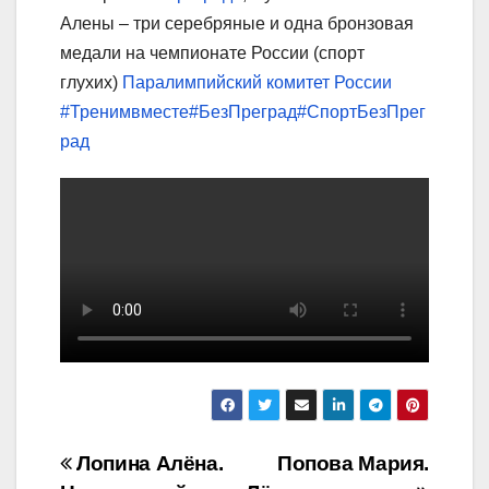
Алены – три серебряные и одна бронзовая
медали на чемпионате России (спорт
глухих)
Паралимпийский комитет России
#Тренимвместе
#БезПреград
#СпортБезПрег
рад
Навигация
Лопина Алёна.
Попова Мария.