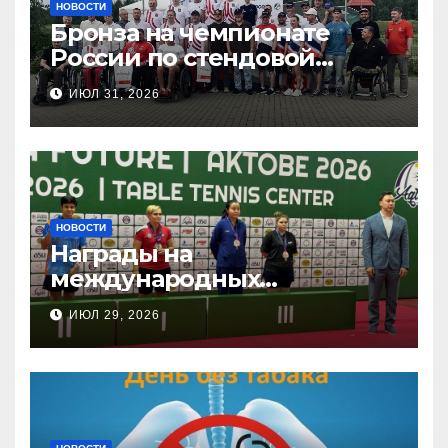
НОВОСТИ
Бронза на чемпионате
России по стендовой
стрельбе
ИЮЛ 31, 2026
НОВОСТИ
Награды на
международных
соревнованиях
ИЮЛ 29, 2026
настольного тенниса ПОДА