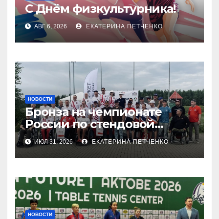
С Днём физкультурника!
АВГ 6, 2026
ЕКАТЕРИНА ПЕТЧЕНКО
НОВОСТИ
Бронза на чемпионате
России по стендовой
стрельбе
ИЮЛ 31, 2026
ЕКАТЕРИНА ПЕТЧЕНКО
НОВОСТИ