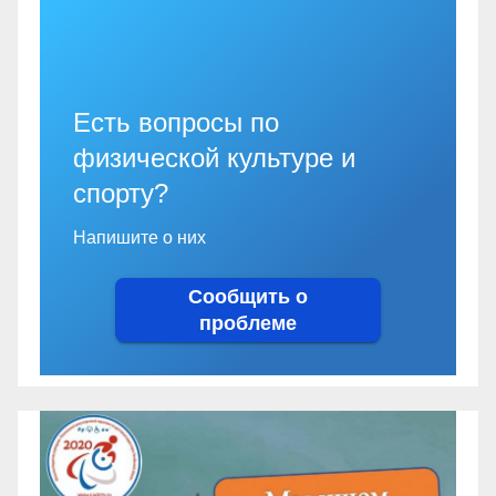
Есть вопросы по
физической культуре и
спорту?
Напишите о них
Сообщить о
проблеме