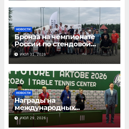
НОВОСТИ
Бронза на чемпионате
России по стендовой
стрельбе
ИЮЛ 31, 2026
НОВОСТИ
Награды на
международных
соревнованиях
ИЮЛ 29, 2026
настольного тенниса ПОДА