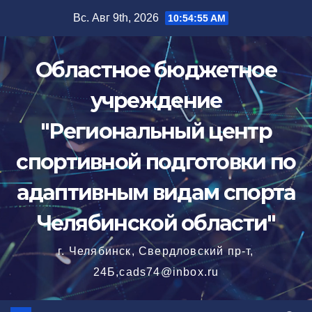
Перейти
Вс. Авг 9th, 2026
10:54:56 AM
к
содержимому
Областное бюджетное
учреждение
"Региональный центр
спортивной подготовки по
адаптивным видам спорта
Челябинской области"
г. Челябинск, Свердловский пр-т,
24Б,cads74@inbox.ru