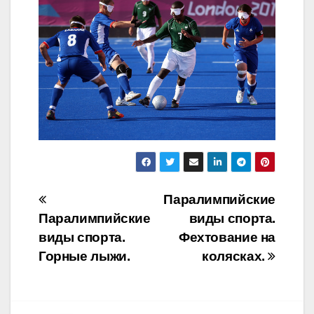
Навигация
Паралимпийские
Паралимпийские
виды спорта.
по
виды спорта.
Фехтование на
записям
Горные лыжи.
колясках.