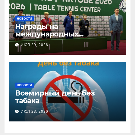
НОВОСТИ
Награды на
международных
соревнованиях
ИЮЛ 29, 2026
настольного тенниса ПОДА
НОВОСТИ
Всемирный день без
табака
ИЮЛ 23, 2026