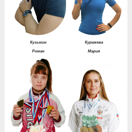
Кузьмин
Куражева
Роман
Мария