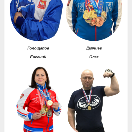
Голощапов
Дарчиев
Евгений
Олег