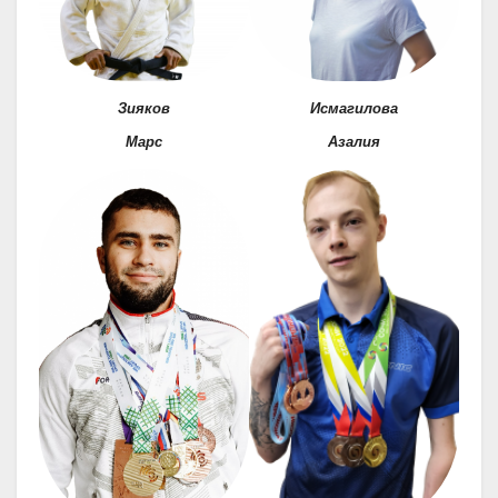
Зияков
Исмагилова
Марс
Азалия