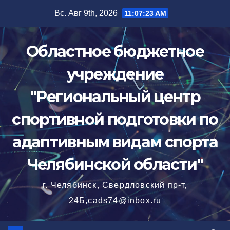
Перейти
Вс. Авг 9th, 2026
11:07:26 AM
к
содержимому
Областное бюджетное
учреждение
"Региональный центр
спортивной подготовки по
адаптивным видам спорта
Челябинской области"
г. Челябинск, Свердловский пр-т,
24Б,cads74@inbox.ru