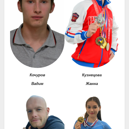
Кочуров
Кузнецова
Вадим
Жанна