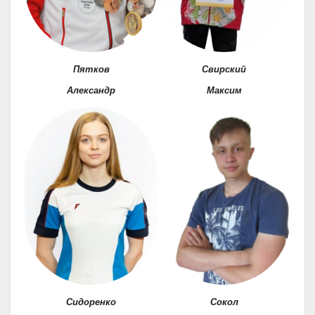
Пятков
Свирский
Александр
Максим
Сидоренко
Сокол