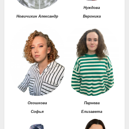
Нуждова
Новичихин Александр
Вероника
Огошкова
Парнева
Софья
Елизавета