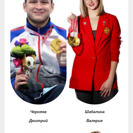
Черняев
Шабалина
Дмитрий
Валерия